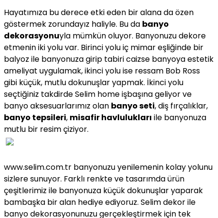
Hayatımıza bu derece etki eden bir alana da özen
göstermek zorundayız haliyle. Bu da
banyo
dekorasyonu
yla mümkün oluyor. Banyonuzu dekore
etmenin iki yolu var. Birinci yolu iç mimar eşliğinde bir
balyoz ile banyonuza girip tabiri caizse banyoya estetik
ameliyat uygulamak, ikinci yolu ise ressam Bob Ross
gibi küçük, mutlu dokunuşlar yapmak. İkinci yolu
seçtiğiniz takdirde
Selim home
işbaşına geliyor ve
banyo aksesuarlarımız olan
banyo seti
, diş fırçalıklar,
banyo tepsileri
,
misafir havlulukları
ile banyonuza
mutlu bir resim çiziyor.
www.selim.com.tr banyonuzu yenilemenin kolay yolunu
sizlere sunuyor. Farklı renkte ve tasarımda ürün
çeşitlerimiz ile banyonuza küçük dokunuşlar yaparak
bambaşka bir alan hediye ediyoruz.
Selim dekor
ile
banyo dekorasyonunuzu gerçekleştirmek için tek