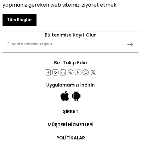
yapmanız gereken web sitemizi ziyaret etmek.
Tüm Bloglar
Bültenimize Kayıt Olun
Bizi Takip Edin
Uygulamamızı İndirin
ŞİRKET
Şirket Bilgileri
MÜŞTERİ HİZMETLERİ
Hakkımızda
İletişim
Hesabım
POLİTİKALAR
Ticari Hesap