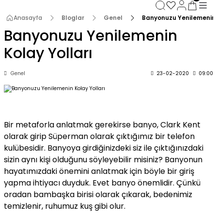
3000 TL ve Üzeri Alışverişlerde Kargo Bedava!
3000 TL ve Üzeri Alışverişlerde Kargo Bedava! 2
Anasayfa
Bloglar
Genel
Banyonuzu Yenilemenin 
3000 TL ve Üzeri Alışverişlerde Kargo Bedava!
Banyonuzu Yenilemenin
3000 TL ve Üzeri Alışverişlerde Kargo Bedava!
Kolay Yolları
Genel
23-02-2020
09:00
Bir metaforla anlatmak gerekirse banyo, Clark Kent
olarak girip Süperman olarak çıktığımız bir telefon
kulübesidir. Banyoya girdiğinizdeki siz ile çıktığınızdaki
sizin aynı kişi olduğunu söyleyebilir misiniz? Banyonun
hayatımızdaki önemini anlatmak için böyle bir giriş
yapma ihtiyacı duyduk. Evet banyo önemlidir. Çünkü
oradan bambaşka birisi olarak çıkarak, bedenimiz
temizlenir, ruhumuz kuş gibi olur.