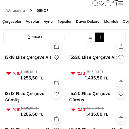
3000 TL ve Üzeri Alışverişlerde Kargo Bedava!
3000 TL ve Üzeri Alışverişlerde Kargo Bedava! 2
Anasayfa
DEKOR
3000 TL ve Üzeri Alışverişlerde Kargo Bedava!
3000 TL ve Üzeri Alışverişlerde Kargo Bedava!
Çerçeveler
Vazolar
Ayna
Tepsiler
Duvar Dekoru
Mumluk
Obj
SIRALA
13x18 Elise Çerçeve Altın
15x20 Elise Çerçeve Altın
1.395,00 TL
1.595,00 TL
%10
%10
1.255,50 TL
1.435,50 TL
13x18 Elise Çerçeve
15x20 Elise Çerçeve
Gümüş
Gümüş
1.395,00 TL
1.595,00 TL
%10
%10
1.255,50 TL
1.435,50 TL