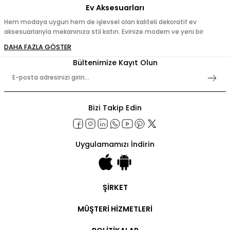
Ev Aksesuarları
Hem modaya uygun hem de işlevsel olan kaliteli dekoratif ev
aksesuarlarıyla mekanınıza stil katın. Evinize modern ve yeni bir
görünüm kazandırmak için dekoratif çerçeveler, aksesuar ve objeler,
tepsiler, vazolar, saksılar, tabaklar ve mercan objelerle eviniz için
doğru aksesuarları seçerek mekanınıza tarz katın. Şık ve işlevsel bir ev
Bültenimize Kayıt Olun
dekorasyonu için ihtiyacınız olan herşeyi Selim'de keşfedin.
Bizi Takip Edin
Uygulamamızı İndirin
ŞİRKET
Şirket Bilgileri
MÜŞTERİ HİZMETLERİ
Hakkımızda
İletişim
Hesabım