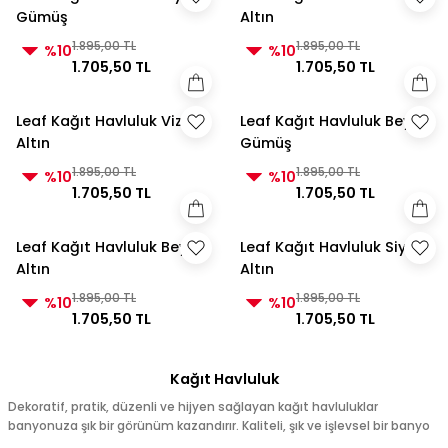
Gümüş
Altın
1.895,00 TL
1.895,00 TL
%10
%10
1.705,50 TL
1.705,50 TL
Leaf Kağıt Havluluk Vizon
Leaf Kağıt Havluluk Beyaz
Altın
Gümüş
1.895,00 TL
1.895,00 TL
%10
%10
1.705,50 TL
1.705,50 TL
Leaf Kağıt Havluluk Beyaz
Leaf Kağıt Havluluk Siyah
Altın
Altın
1.895,00 TL
1.895,00 TL
%10
%10
1.705,50 TL
1.705,50 TL
Kağıt Havluluk
Dekoratif, pratik, düzenli ve hijyen sağlayan kağıt havluluklar
banyonuza şık bir görünüm kazandırır. Kaliteli, şık ve işlevsel bir banyo
için ihtiyacınız olan herşeyi Selim'de keşfedin.