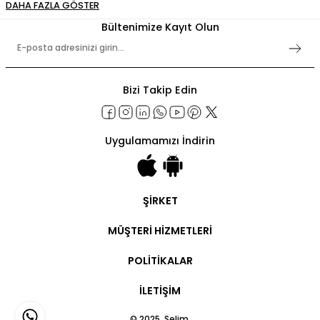
Bültenimize Kayıt Olun
Bizi Takip Edin
Uygulamamızı İndirin
ŞİRKET
Şirket Bilgileri
MÜŞTERİ HİZMETLERİ
Hakkımızda
İletişim
Hesabım
POLİTİKALAR
Ticari Hesap
Ticari Ödeme
Kullanım Şartları
Sipariş Takip
İLETİŞİM
Gizlilik Politikaları
Kargo Takip
İşlem Rehberi
Teslimat ve İade
Bayilik Sözleşmesi
© 2025, Selim.