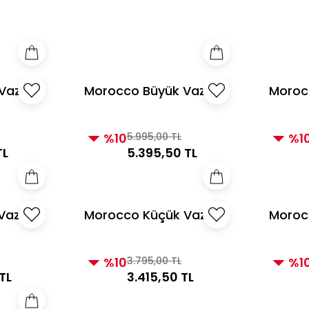
e Üzeri Alışverişlerde Kargo Bedava! 2
3000 TL ve Üzeri Alı
Vazo
Morocco Büyük Vazo
Moroc
Vizon
Vizon
%10
5.995,00 TL
%1
TL
5.395,50 TL
Vazo
Morocco Küçük Vazo
Moroc
Altın
Siyah
%10
3.795,00 TL
%1
TL
3.415,50 TL