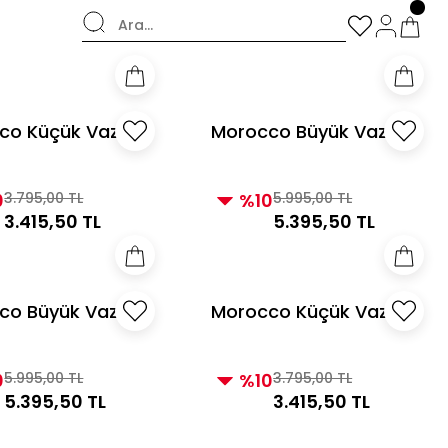
şverişlerde Kargo Bedava!
co Küçük Vazo
Morocco Büyük Vazo
Gümüş
0
3.795,00 TL
%10
5.995,00 TL
3.415,50 TL
5.395,50 TL
co Büyük Vazo
Morocco Küçük Vazo
Siyah
0
5.995,00 TL
%10
3.795,00 TL
5.395,50 TL
3.415,50 TL