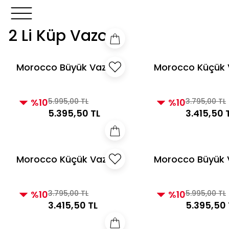
3000 TL ve Üzeri Alışverişlerde Kargo Bedava!
3000 TL v
3000 TL ve Üzeri Alışverişlerde Kargo Bedava!
2 Li Küp Vazo
Morocco Büyük Vazo
Morocco Küçük 
İnci
İnci
%10
5.995,00 TL
%10
3.795,00 TL
5.395,50 TL
3.415,50 
Morocco Küçük Vazo
Morocco Büyük 
Gümüş
Altın
%10
3.795,00 TL
%10
5.995,00 TL
3.415,50 TL
5.395,50 