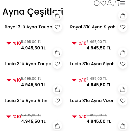
3000 TL ve Üzeri Alışverişlerde Kargo Bedava!
Ayna Çeşitleri
3000 TL ve Üzeri Alışverişlerde Kargo Bedava! 2
3000 TL ve Üzeri Alışverişlerde Kargo Bedava!
3000 TL ve Üzeri Alışverişlerde Kargo Bedava!
Royal 3'lü Ayna Taupe
Royal 3'lü Ayna Siyah
5.495,00 TL
5.495,00 TL
%10
%10
4.945,50 TL
4.945,50 TL
Lucia 3'lü Ayna Taupe
Lucia 3'lü Ayna Siyah
5.495,00 TL
5.495,00 TL
%10
%10
4.945,50 TL
4.945,50 TL
Lucia 3'lü Ayna Altın
Lucia 3'lü Ayna Vizon
5.495,00 TL
5.495,00 TL
%10
%10
4.945,50 TL
4.945,50 TL