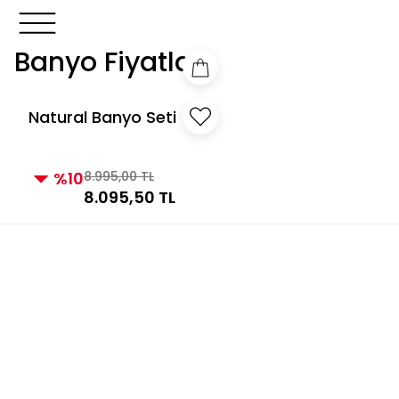
3000 TL ve Üzeri Alışverişlerde Kargo Bedava!
3000 TL v
3000 TL ve Üzeri Alışverişlerde Kargo Bedava!
Banyo Fiyatları
Natural Banyo Seti
Siyah
%10
8.995,00 TL
8.095,50 TL