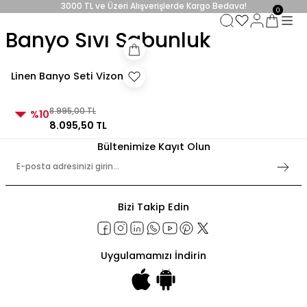
3000 TL ve Üzeri Alışverişlerde Kargo Bedava!
0
3000 TL ve Üzeri Alışverişlerde Kargo Bedava! 2
Banyo Sıvı Sabunluk
3000 TL ve Üzeri Alışverişlerde Kargo Bedava!
3000 TL ve Üzeri Alışverişlerde Kargo Bedava!
Linen Banyo Seti Vizon
8.995,00 TL
%10
8.095,50 TL
Bültenimize Kayıt Olun
Bizi Takip Edin
Uygulamamızı İndirin