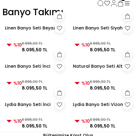
3000 TL ve Üzeri Alışverişlerde Kargo Bedava!
Banyo Takımı
3000 TL ve Üzeri Alışverişlerde Kargo Bedava! 2
3000 TL ve Üzeri Alışverişlerde Kargo Bedava!
3000 TL ve Üzeri Alışverişlerde Kargo Bedava!
Linen Banyo Seti Beyaz
Linen Banyo Seti Siyah
8.995,00 TL
8.995,00 TL
%10
%10
8.095,50 TL
8.095,50 TL
Linen Banyo Seti İnci
Natural Banyo Seti Altın
8.995,00 TL
8.995,00 TL
%10
%10
8.095,50 TL
8.095,50 TL
Lydia Banyo Seti İnci
Lydia Banyo Seti Vizon
8.995,00 TL
8.995,00 TL
%10
%10
8.095,50 TL
8.095,50 TL
Bültenimize Kayıt Olun