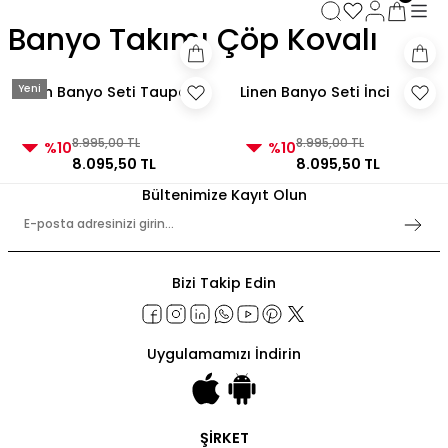
3000 TL ve Üzeri Alışverişlerde Kargo Bedava!
Banyo Takımı Çöp Kovalı
3000 TL ve Üzeri Alışverişlerde Kargo Bedava! 2
3000 TL ve Üzeri Alışverişlerde Kargo Bedava!
3000 TL ve Üzeri Alışverişlerde Kargo Bedava!
Yeni
Linen Banyo Seti Taupe
Linen Banyo Seti İnci
8.995,00 TL
8.995,00 TL
%10
%10
8.095,50 TL
8.095,50 TL
Bültenimize Kayıt Olun
Bizi Takip Edin
Uygulamamızı İndirin
ŞİRKET