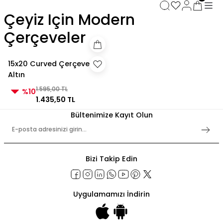
3000 TL ve Üzeri Alışverişlerde Kargo Bedava!
Çeyiz Için Modern
3000 TL ve Üzeri Alışverişlerde Kargo Bedava! 2
3000 TL ve Üzeri Alışverişlerde Kargo Bedava!
Çerçeveler
3000 TL ve Üzeri Alışverişlerde Kargo Bedava!
15x20 Curved Çerçeve
Altın
1.595,00 TL
%10
1.435,50 TL
Bültenimize Kayıt Olun
Bizi Takip Edin
Uygulamamızı İndirin