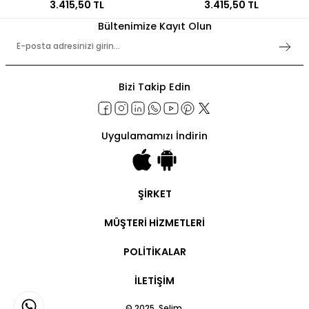
3.415,50 TL
3.415,50 TL
Bültenimize Kayıt Olun
Bizi Takip Edin
Uygulamamızı İndirin
ŞİRKET
Şirket Bilgileri
MÜŞTERİ HİZMETLERİ
Hakkımızda
İletişim
Hesabım
POLİTİKALAR
Ticari Hesap
Ticari Ödeme
Kullanım Şartları
Sipariş Takip
İLETİŞİM
Gizlilik Politikaları
Kargo Takip
İşlem Rehberi
Teslimat ve İade
Bayilik Sözleşmesi
© 2025, Selim.