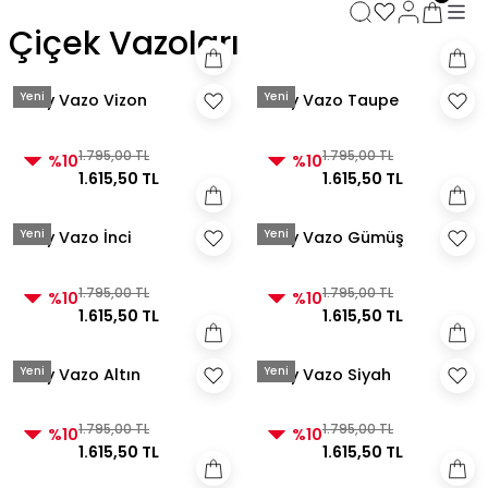
3000 TL ve Üzeri Alışverişlerde Kargo Bedava!
Çiçek Vazoları
3000 TL ve Üzeri Alışverişlerde Kargo Bedava! 2
3000 TL ve Üzeri Alışverişlerde Kargo Bedava!
3000 TL ve Üzeri Alışverişlerde Kargo Bedava!
Yeni
Yeni
Clay Vazo Vizon
Clay Vazo Taupe
1.795,00 TL
1.795,00 TL
%10
%10
1.615,50 TL
1.615,50 TL
Yeni
Yeni
Clay Vazo İnci
Clay Vazo Gümüş
1.795,00 TL
1.795,00 TL
%10
%10
1.615,50 TL
1.615,50 TL
Yeni
Yeni
Clay Vazo Altın
Clay Vazo Siyah
1.795,00 TL
1.795,00 TL
%10
%10
1.615,50 TL
1.615,50 TL