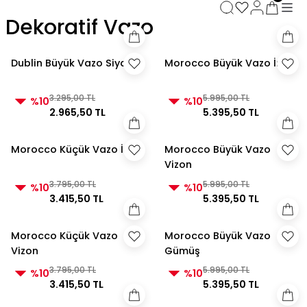
3000 TL ve Üzeri Alışverişlerde Kargo Bedava!
Dekoratif Vazo
3000 TL ve Üzeri Alışverişlerde Kargo Bedava! 2
3000 TL ve Üzeri Alışverişlerde Kargo Bedava!
3000 TL ve Üzeri Alışverişlerde Kargo Bedava!
Dublin Büyük Vazo Siyah
Morocco Büyük Vazo İnci
3.295,00 TL
5.995,00 TL
%10
%10
2.965,50 TL
5.395,50 TL
Morocco Küçük Vazo İnci
Morocco Büyük Vazo
Vizon
3.795,00 TL
5.995,00 TL
%10
%10
3.415,50 TL
5.395,50 TL
Morocco Küçük Vazo
Morocco Büyük Vazo
Vizon
Gümüş
3.795,00 TL
5.995,00 TL
%10
%10
3.415,50 TL
5.395,50 TL