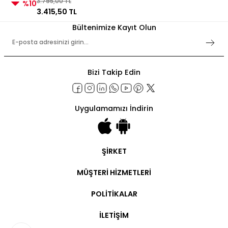
3.795,00 TL
%10
3.415,50 TL
Bültenimize Kayıt Olun
Bizi Takip Edin
Uygulamamızı İndirin
ŞİRKET
Şirket Bilgileri
MÜŞTERİ HİZMETLERİ
Hakkımızda
İletişim
Hesabım
POLİTİKALAR
Ticari Hesap
Ticari Ödeme
Kullanım Şartları
Sipariş Takip
İLETİŞİM
Gizlilik Politikaları
Kargo Takip
İşlem Rehberi