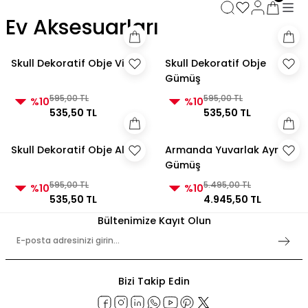
3000 TL ve Üzeri Alışverişlerde Kargo Bedava!
Ev Aksesuarları
3000 TL ve Üzeri Alışverişlerde Kargo Bedava! 2
3000 TL ve Üzeri Alışverişlerde Kargo Bedava!
3000 TL ve Üzeri Alışverişlerde Kargo Bedava!
Skull Dekoratif Obje Vizon
Skull Dekoratif Obje
Gümüş
595,00 TL
595,00 TL
%10
%10
535,50 TL
535,50 TL
Skull Dekoratif Obje Altın
Armanda Yuvarlak Ayna
Gümüş
595,00 TL
5.495,00 TL
%10
%10
535,50 TL
4.945,50 TL
Bültenimize Kayıt Olun
Bizi Takip Edin