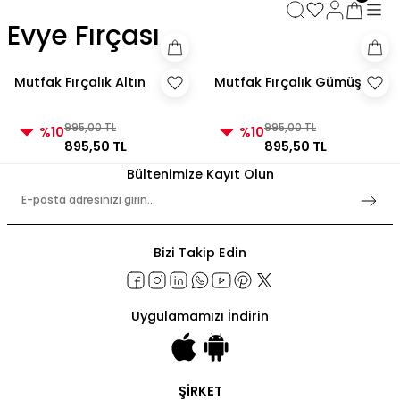
3000 TL ve Üzeri Alışverişlerde Kargo Bedava!
Evye Fırçası
3000 TL ve Üzeri Alışverişlerde Kargo Bedava! 2
3000 TL ve Üzeri Alışverişlerde Kargo Bedava!
3000 TL ve Üzeri Alışverişlerde Kargo Bedava!
Mutfak Fırçalık Altın
Mutfak Fırçalık Gümüş
995,00 TL
995,00 TL
%10
%10
895,50 TL
895,50 TL
Bültenimize Kayıt Olun
Bizi Takip Edin
Uygulamamızı İndirin
ŞİRKET