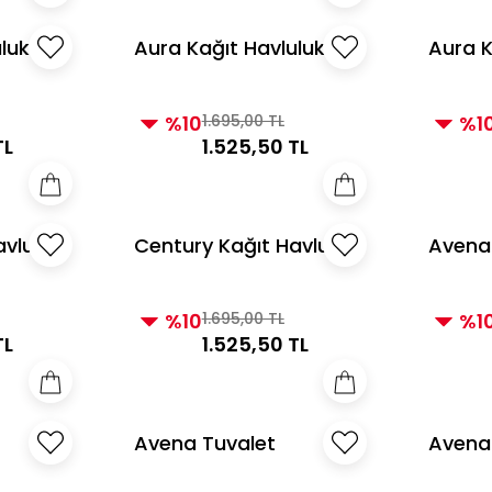
luk
Aura Kağıt Havluluk
Aura K
Siyah
Gümü
%10
1.695,00 TL
%1
TL
1.525,50 TL
avluluk
Century Kağıt Havluluk
Avena
Taupe
Kağıtlı
%10
1.695,00 TL
%1
TL
1.525,50 TL
Avena Tuvalet
Avena
Kağıtlığı Vizon
Kağıtlı