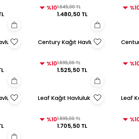
%10
1.645,00 TL
%1
TL
1.480,50 TL
avluluk
Century Kağıt Havluluk
Centur
Siyah
Vizon
%10
1.695,00 TL
%1
TL
1.525,50 TL
avluluk
Leaf Kağıt Havluluk
Leaf K
İnci Altın
Vizon 
%10
1.895,00 TL
%1
TL
1.705,50 TL