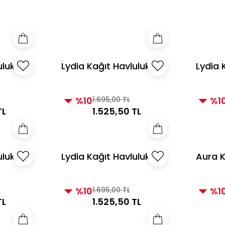
e Üzeri Alışverişlerde Kargo Bedava! 2
3000 TL ve Üzeri Alı
uluk
Lydia Kağıt Havluluk
Lydia 
Beyaz
Siyah
%10
1.695,00 TL
%1
TL
1.525,50 TL
uluk
Lydia Kağıt Havluluk
Aura K
Altın
Beyaz
%10
1.695,00 TL
%1
TL
1.525,50 TL