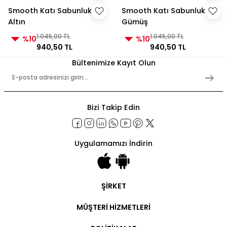
Smooth Katı Sabunluk
Smooth Katı Sabunluk
Altın
Gümüş
1.045,00 TL
1.045,00 TL
%10
%10
940,50 TL
940,50 TL
Bültenimize Kayıt Olun
Bizi Takip Edin
Uygulamamızı İndirin
ŞİRKET
Şirket Bilgileri
MÜŞTERİ HİZMETLERİ
Hakkımızda
İletişim
Hesabım