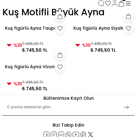
3000 TL ve Üzeri Alışverişlerde Kargo Bedava!
Kuş Motifli Büyük Ayna
3000 TL ve Üzeri Alışverişlerde Kargo Bedava! 2
3000 TL ve Üzeri Alışverişlerde Kargo Bedava!
3000 TL ve Üzeri Alışverişlerde Kargo Bedava!
Kuş figürlü Ayna Taupe
Kuş figürlü Ayna Siyah
7.495,00 TL
7.495,00 TL
%10
%10
6.745,50 TL
6.745,50 TL
Kuş figürlü Ayna Vizon
7.495,00 TL
%10
6.745,50 TL
Bültenimize Kayıt Olun
Bizi Takip Edin