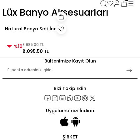
3000 TL ve Üzeri Alışverişlerde Kargo Bedava!
Lüx Banyo Aksesuarları
3000 TL ve Üzeri Alışverişlerde Kargo Bedava! 2
3000 TL ve Üzeri Alışverişlerde Kargo Bedava!
3000 TL ve Üzeri Alışverişlerde Kargo Bedava!
Natural Banyo Seti İnci
8.995,00 TL
%10
8.095,50 TL
Bültenimize Kayıt Olun
Bizi Takip Edin
Uygulamamızı İndirin
ŞİRKET