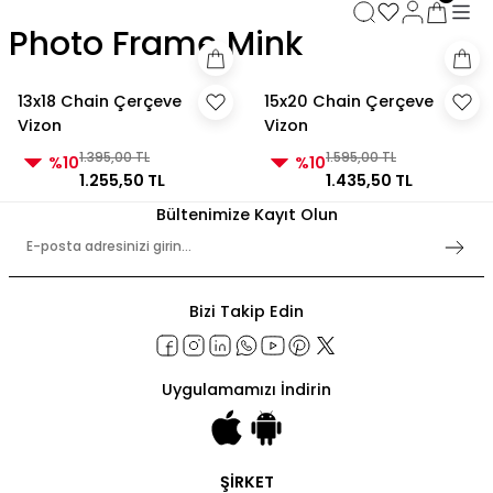
3000 TL ve Üzeri Alışverişlerde Kargo Bedava!
Photo Frame Mink
3000 TL ve Üzeri Alışverişlerde Kargo Bedava! 2
3000 TL ve Üzeri Alışverişlerde Kargo Bedava!
3000 TL ve Üzeri Alışverişlerde Kargo Bedava!
13x18 Chain Çerçeve
15x20 Chain Çerçeve
Vizon
Vizon
1.395,00 TL
1.595,00 TL
%10
%10
1.255,50 TL
1.435,50 TL
Bültenimize Kayıt Olun
Bizi Takip Edin
Uygulamamızı İndirin
ŞİRKET