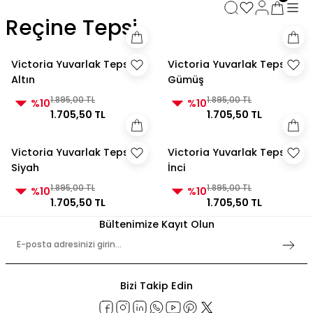
3000 TL ve Üzeri Alışverişlerde Kargo Bedava!
Reçine Tepsi
3000 TL ve Üzeri Alışverişlerde Kargo Bedava! 2
3000 TL ve Üzeri Alışverişlerde Kargo Bedava!
3000 TL ve Üzeri Alışverişlerde Kargo Bedava!
Victoria Yuvarlak Tepsi
Victoria Yuvarlak Tepsi
Altın
Gümüş
1.895,00 TL
1.895,00 TL
%10
%10
1.705,50 TL
1.705,50 TL
Victoria Yuvarlak Tepsi
Victoria Yuvarlak Tepsi
Siyah
İnci
1.895,00 TL
1.895,00 TL
%10
%10
1.705,50 TL
1.705,50 TL
Bültenimize Kayıt Olun
Bizi Takip Edin