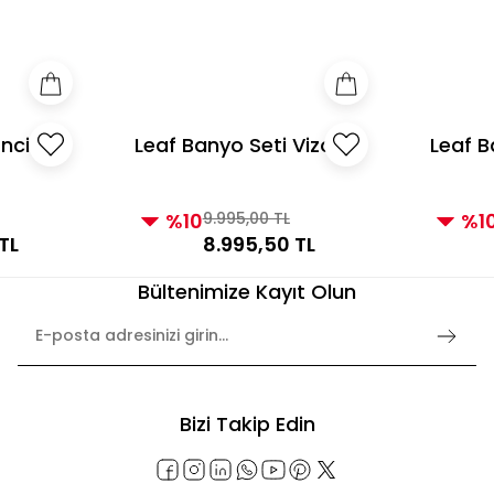
e Üzeri Alışverişlerde Kargo Bedava! 2
3000 TL ve Üzeri Alı
İnci
Leaf Banyo Seti Vizon
Leaf B
Altın
Gümü
%10
9.995,00 TL
%1
TL
8.995,50 TL
Bültenimize Kayıt Olun
Bizi Takip Edin