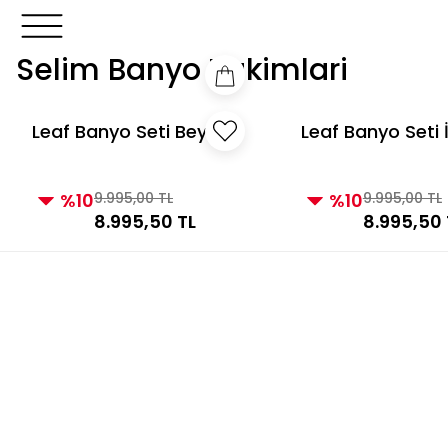
3000 TL ve Üzeri Alışverişlerde Kargo Bedava!
3000 TL v
3000 TL ve Üzeri Alışverişlerde Kargo Bedava!
Selim Banyo Takimlari
Leaf Banyo Seti Beyaz
Leaf Banyo Seti 
Gümüş
Altın
%10
9.995,00 TL
%10
9.995,00 TL
8.995,50 TL
8.995,50 