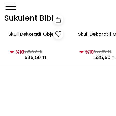
3000 TL ve Üzeri Alışverişlerde Kargo Bedava!
3000 TL v
3000 TL ve Üzeri Alışverişlerde Kargo Bedava!
Sukulent Biblo
Skull Dekoratif Obje
Skull Dekoratif 
Vizon
Gümüş
%10
595,00 TL
%10
595,00 TL
535,50 TL
535,50 T