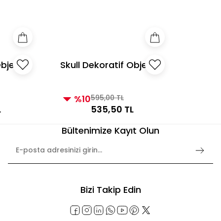
e Üzeri Alışverişlerde Kargo Bedava! 2
3000 TL ve Üzeri Alı
Obje
Skull Dekoratif Obje
Altın
%10
595,00 TL
L
535,50 TL
Bültenimize Kayıt Olun
Bizi Takip Edin