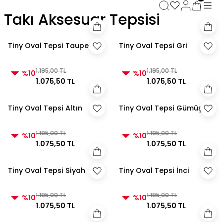
3000 TL ve Üzeri Alışverişlerde Kargo Bedava!
Takı Aksesuar Tepsisi
3000 TL ve Üzeri Alışverişlerde Kargo Bedava! 2
3000 TL ve Üzeri Alışverişlerde Kargo Bedava!
3000 TL ve Üzeri Alışverişlerde Kargo Bedava!
Tiny Oval Tepsi Taupe
Tiny Oval Tepsi Gri
1.195,00 TL
1.195,00 TL
%10
%10
1.075,50 TL
1.075,50 TL
Tiny Oval Tepsi Altın
Tiny Oval Tepsi Gümüş
1.195,00 TL
1.195,00 TL
%10
%10
1.075,50 TL
1.075,50 TL
Tiny Oval Tepsi Siyah
Tiny Oval Tepsi İnci
1.195,00 TL
1.195,00 TL
%10
%10
1.075,50 TL
1.075,50 TL