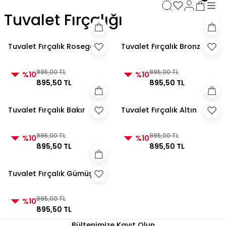
3000 TL ve Üzeri Alışverişlerde Kargo Bedava!
Tuvalet Fırçalığı
3000 TL ve Üzeri Alışverişlerde Kargo Bedava! 2
3000 TL ve Üzeri Alışverişlerde Kargo Bedava!
3000 TL ve Üzeri Alışverişlerde Kargo Bedava!
Tuvalet Fırçalık Rosegold
Tuvalet Fırçalık Bronz
995,00 TL
995,00 TL
%10
%10
895,50 TL
895,50 TL
Tuvalet Fırçalık Bakır
Tuvalet Fırçalık Altın
995,00 TL
995,00 TL
%10
%10
895,50 TL
895,50 TL
Tuvalet Fırçalık Gümüş
995,00 TL
%10
895,50 TL
Bültenimize Kayıt Olun