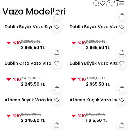
3000 TL ve Üzeri Alışverişlerde Kargo Bedava!
Vazo Modelleri
3000 TL ve Üzeri Alışverişlerde Kargo Bedava! 2
3000 TL ve Üzeri Alışverişlerde Kargo Bedava!
3000 TL ve Üzeri Alışverişlerde Kargo Bedava!
Dublin Büyük Vazo Siyah
Dublin Büyük Vazo Vizon
3.295,00 TL
3.295,00 TL
%10
%10
2.965,50 TL
2.965,50 TL
Dublin Orta Vazo Vizon
Dublin Büyük Vazo Altın
2.495,00 TL
3.295,00 TL
%10
%10
2.245,50 TL
2.965,50 TL
Athena Büyük Vazo İnci
Athena Küçük Vazo İnci
2.495,00 TL
1.795,00 TL
%10
%10
2.245,50 TL
1.615,50 TL