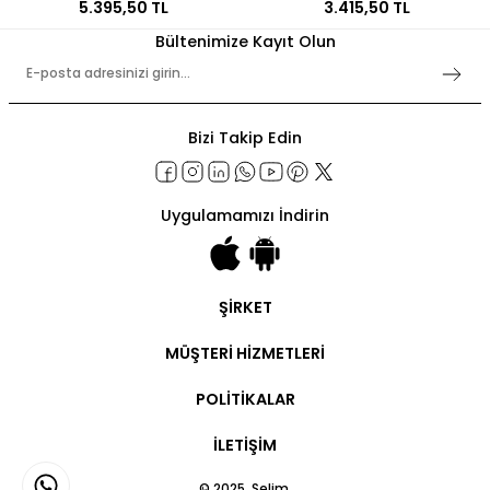
5.395,50 TL
3.415,50 TL
Bültenimize Kayıt Olun
Bizi Takip Edin
Uygulamamızı İndirin
ŞİRKET
Şirket Bilgileri
MÜŞTERİ HİZMETLERİ
Hakkımızda
İletişim
Hesabım
POLİTİKALAR
Ticari Hesap
Ticari Ödeme
Kullanım Şartları
Sipariş Takip
İLETİŞİM
Gizlilik Politikaları
Kargo Takip
İşlem Rehberi
Teslimat ve İade
Bayilik Sözleşmesi
© 2025, Selim.