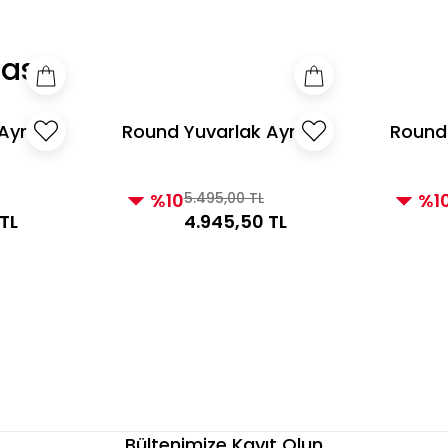
e Üzeri Alışverişlerde Kargo Bedava! 2
3000 TL ve Üzeri Alı
ası
 Ayna
Round Yuvarlak Ayna
Round
İnci
Vizon
%10
5.495,00 TL
%1
TL
4.945,50 TL
Bültenimize Kayıt Olun