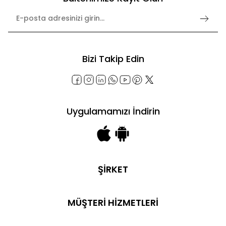
Bizi Takip Edin
Uygulamamızı İndirin
ŞİRKET
Şirket Bilgileri
Hakkımızda
MÜŞTERİ HİZMETLERİ
İletişim
Hesabım