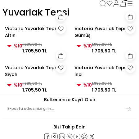
3000 TL ve Üzeri Alışverişlerde Kargo Bedava!
Yuvarlak Tepsi
3000 TL ve Üzeri Alışverişlerde Kargo Bedava! 2
3000 TL ve Üzeri Alışverişlerde Kargo Bedava!
3000 TL ve Üzeri Alışverişlerde Kargo Bedava!
Victoria Yuvarlak Tepsi
Victoria Yuvarlak Tepsi
Altın
Gümüş
1.895,00 TL
1.895,00 TL
%10
%10
1.705,50 TL
1.705,50 TL
Victoria Yuvarlak Tepsi
Victoria Yuvarlak Tepsi
Siyah
İnci
1.895,00 TL
1.895,00 TL
%10
%10
1.705,50 TL
1.705,50 TL
Bültenimize Kayıt Olun
Bizi Takip Edin