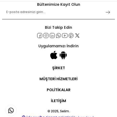
Bültenimize Kayıt Olun
Bizi Takip Edin
Uygulamamızı İndirin
ŞİRKET
Şirket Bilgileri
MÜŞTERİ HİZMETLERİ
Hakkımızda
İletişim
Hesabım
POLİTİKALAR
Ticari Hesap
Ticari Ödeme
Kullanım Şartları
Sipariş Takip
İLETİŞİM
Gizlilik Politikaları
Kargo Takip
İşlem Rehberi
Teslimat ve İade
Bayilik Sözleşmesi
© 2025, Selim.
Ürün Bakımı