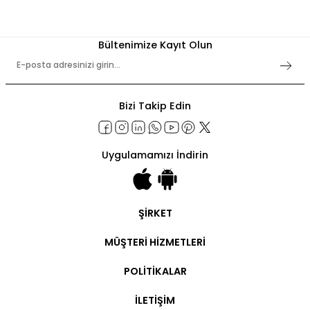
Bültenimize Kayıt Olun
Bizi Takip Edin
Uygulamamızı İndirin
ŞİRKET
Şirket Bilgileri
MÜŞTERİ HİZMETLERİ
Hakkımızda
İletişim
Hesabım
POLİTİKALAR
Ticari Hesap
Ticari Ödeme
Kullanım Şartları
Sipariş Takip
İLETİŞİM
Gizlilik Politikaları
Kargo Takip