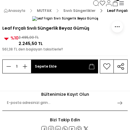
3000 TL ve Üzeri Alışverişlerde Kargo Bedava!
3000 TL ve Üzeri Alışverişlerde Kargo Bedava! 2
Anasayfa
MUTFAK
Sıvılı Süngerlikler
Leaf Fırçalı
3000 TL ve Üzeri Alışverişlerde Kargo Bedava!
3000 TL ve Üzeri Alışverişlerde Kargo Bedava!
Leaf Fırçalı Sıvılı Süngerlik Beyaz Gümüş
%10
2.495,00 TL
2.245,50 TL
561,38 TL den başlayan taksitlerle!!
Sepete Ekle
Bültenimize Kayıt Olun
Bizi Takip Edin