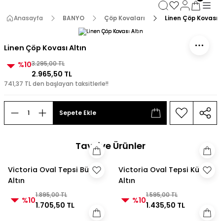
3000 TL ve Üzeri Alışverişlerde Kargo Bedava!
3000 TL ve Üzeri Alışverişlerde Kargo Bedava! 2
Anasayfa
BANYO
Çöp Kovaları
Linen Çöp Kovası 
3000 TL ve Üzeri Alışverişlerde Kargo Bedava!
3000 TL ve Üzeri Alışverişlerde Kargo Bedava!
Linen Çöp Kovası Altın
%10
3.295,00 TL
2.965,50 TL
741,37 TL den başlayan taksitlerle!!
Sepete Ekle
Tavsiye Ürünler
Victoria Oval Tepsi Büyük
Victoria Oval Tepsi Küçük
Altın
Altın
1.895,00 TL
1.595,00 TL
%10
%10
1.705,50 TL
1.435,50 TL