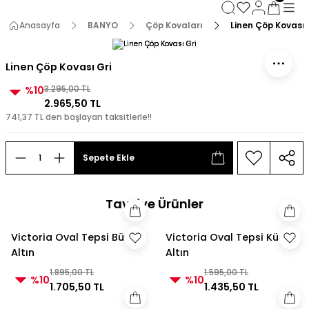
3000 TL ve Üzeri Alışverişlerde Kargo Bedava!
3000 TL ve Üzeri Alışverişlerde Kargo Bedava! 2
Anasayfa
BANYO
Çöp Kovaları
Linen Çöp Kovası 
3000 TL ve Üzeri Alışverişlerde Kargo Bedava!
3000 TL ve Üzeri Alışverişlerde Kargo Bedava!
Linen Çöp Kovası Gri
%10
3.295,00 TL
2.965,50 TL
741,37 TL den başlayan taksitlerle!!
Sepete Ekle
Tavsiye Ürünler
Victoria Oval Tepsi Büyük
Victoria Oval Tepsi Küçük
Altın
Altın
1.895,00 TL
1.595,00 TL
%10
%10
1.705,50 TL
1.435,50 TL