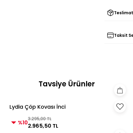
Teslimat
Taksit S
Tavsiye Ürünler
Lydia Çöp Kovası İnci
3.295,00 TL
%10
2.965,50 TL