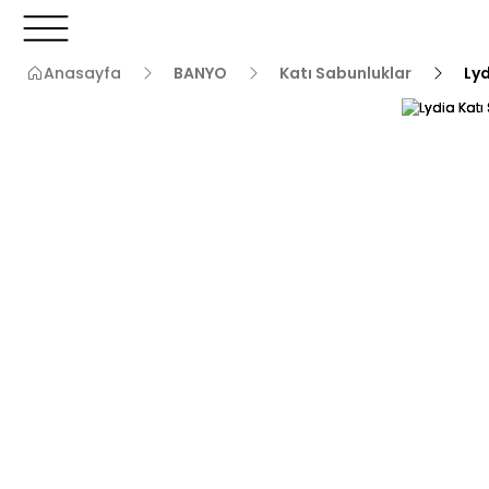
3000 TL ve Üzeri Alışverişlerde Kargo Bedava!
3000 TL v
3000 TL ve Üzeri Alışverişlerde Kargo Bedava!
Anasayfa
BANYO
Katı Sabunluklar
Lyd