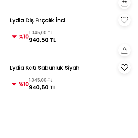
Lydia Diş Fırçalık İnci
1.045,00 TL
%10
940,50 TL
Lydia Katı Sabunluk Siyah
1.045,00 TL
%10
940,50 TL