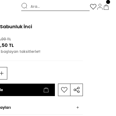
şverişlerde Kargo Bedava!
 Sabunluk İnci
5,00 TL
,50 TL
 başlayan taksitlerle!!
le
ayları