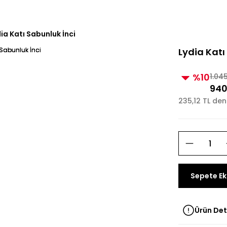
e Üzeri Alışverişlerde Kargo Bedava! 2
3000 TL ve Üzeri Alı
ia Katı Sabunluk İnci
Lydia Katı
%10
1.04
940
235,12 TL den
Sepete Ek
Ürün Det