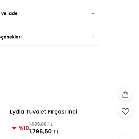
 ve İade
eçenekleri
Lydia Tuvalet Fırçası İnci
1.995,00 TL
%10
1.795,50 TL