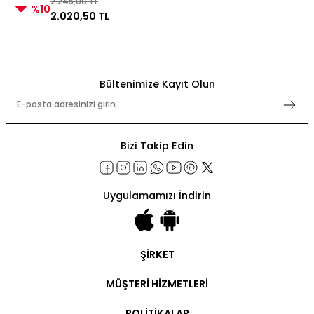
2.245,00 TL
%10
2.020,50 TL
Bültenimize Kayıt Olun
Bizi Takip Edin
Uygulamamızı İndirin
ŞİRKET
Şirket Bilgileri
MÜŞTERİ HİZMETLERİ
Hakkımızda
İletişim
Hesabım
POLİTİKALAR