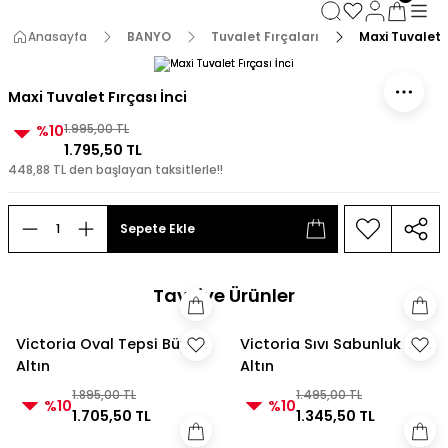
3000 TL ve Üzeri Alışverişlerde Kargo Bedava!
3000 TL ve Üzeri Alışverişlerde Kargo Bedava! 2
Anasayfa
BANYO
Tuvalet Fırçaları
Maxi Tuvalet F
3000 TL ve Üzeri Alışverişlerde Kargo Bedava!
3000 TL ve Üzeri Alışverişlerde Kargo Bedava!
Maxi Tuvalet Fırçası İnci
%10
1.995,00 TL
1.795,50 TL
448,88 TL den başlayan taksitlerle!!
Sepete Ekle
Tavsiye Ürünler
Victoria Oval Tepsi Büyük
Victoria Sıvı Sabunluk
Altın
Altın
1.895,00 TL
1.495,00 TL
%10
%10
1.705,50 TL
1.345,50 TL