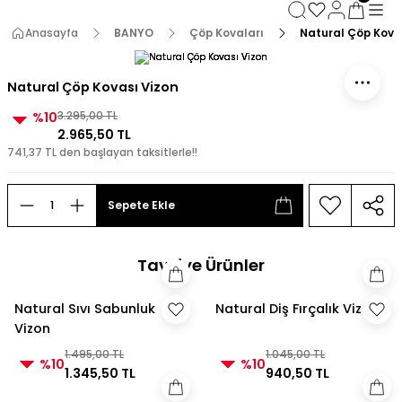
3000 TL ve Üzeri Alışverişlerde Kargo Bedava!
3000 TL ve Üzeri Alışverişlerde Kargo Bedava! 2
Anasayfa
BANYO
Çöp Kovaları
Natural Çöp Kova
3000 TL ve Üzeri Alışverişlerde Kargo Bedava!
3000 TL ve Üzeri Alışverişlerde Kargo Bedava!
Natural Çöp Kovası Vizon
%10
3.295,00 TL
2.965,50 TL
741,37 TL den başlayan taksitlerle!!
Sepete Ekle
Tavsiye Ürünler
Natural Sıvı Sabunluk
Natural Diş Fırçalık Vizon
Vizon
1.495,00 TL
1.045,00 TL
%10
%10
1.345,50 TL
940,50 TL