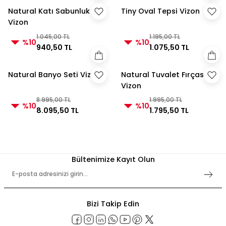
Natural Katı Sabunluk
Tiny Oval Tepsi Vizon
Vizon
1.045,00 TL
1.195,00 TL
%10
%10
940,50 TL
1.075,50 TL
Natural Banyo Seti Vizon
Natural Tuvalet Fırçası
Vizon
8.995,00 TL
1.995,00 TL
%10
%10
8.095,50 TL
1.795,50 TL
Bültenimize Kayıt Olun
Bizi Takip Edin