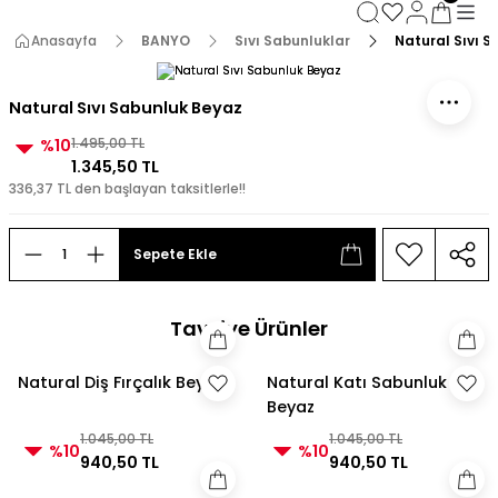
3000 TL ve Üzeri Alışverişlerde Kargo Bedava!
3000 TL ve Üzeri Alışverişlerde Kargo Bedava! 2
Anasayfa
BANYO
Sıvı Sabunluklar
Natural Sıvı 
3000 TL ve Üzeri Alışverişlerde Kargo Bedava!
3000 TL ve Üzeri Alışverişlerde Kargo Bedava!
Natural Sıvı Sabunluk Beyaz
%10
1.495,00 TL
1.345,50 TL
336,37 TL den başlayan taksitlerle!!
Sepete Ekle
Tavsiye Ürünler
Natural Diş Fırçalık Beyaz
Natural Katı Sabunluk
Beyaz
1.045,00 TL
1.045,00 TL
%10
%10
940,50 TL
940,50 TL