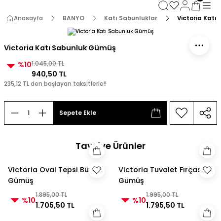
3000 TL ve Üzeri Alışverişlerde Kargo Bedava!
3000 TL ve Üzeri Alışverişlerde Kargo Bedava! 2
Anasayfa
BANYO
Katı Sabunluklar
Victoria Katı
3000 TL ve Üzeri Alışverişlerde Kargo Bedava!
3000 TL ve Üzeri Alışverişlerde Kargo Bedava!
Victoria Katı Sabunluk Gümüş
%10
1.045,00 TL
940,50 TL
235,12 TL den başlayan taksitlerle!!
Sepete Ekle
Tavsiye Ürünler
Victoria Oval Tepsi Büyük
Victoria Tuvalet Fırçası
Gümüş
Gümüş
1.895,00 TL
1.995,00 TL
%10
%10
1.705,50 TL
1.795,50 TL