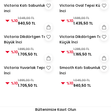
Victoria Katı Sabunluk
Victoria Oval Tepsi Küçük
inci
İnci
1.045,00 TL
1.595,00 TL
%10
%10
940,50 TL
1.435,50 TL
Victoria Dikdörtgen Tepsi
Victoria Dikdörtgen Tepsi
Büyük İnci
Küçük İnci
1.895,00 TL
1.295,00 TL
%10
%10
1.705,50 TL
1.165,50 TL
Victoria Yuvarlak Tepsi
Smooth Katı Sabunluk
İnci
İnci
1.895,00 TL
1.045,00 TL
%10
%10
1.705,50 TL
940,50 TL
Bültenimize Kayıt Olun