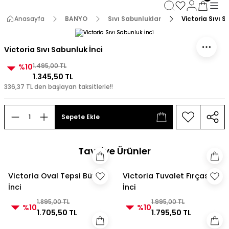
3000 TL ve Üzeri Alışverişlerde Kargo Bedava!
3000 TL ve Üzeri Alışverişlerde Kargo Bedava! 2
Anasayfa
BANYO
Sıvı Sabunluklar
Victoria Sıvı S
3000 TL ve Üzeri Alışverişlerde Kargo Bedava!
3000 TL ve Üzeri Alışverişlerde Kargo Bedava!
Victoria Sıvı Sabunluk İnci
%10
1.495,00 TL
1.345,50 TL
336,37 TL den başlayan taksitlerle!!
Sepete Ekle
Tavsiye Ürünler
Victoria Oval Tepsi Büyük
Victoria Tuvalet Fırçası
İnci
İnci
1.895,00 TL
1.995,00 TL
%10
%10
1.705,50 TL
1.795,50 TL