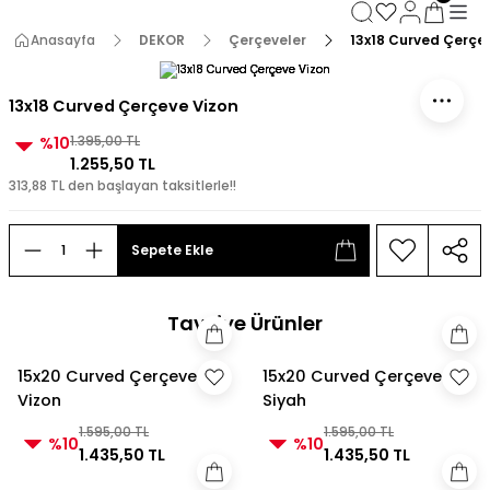
3000 TL ve Üzeri Alışverişlerde Kargo Bedava!
3000 TL ve Üzeri Alışverişlerde Kargo Bedava! 2
Anasayfa
DEKOR
Çerçeveler
13x18 Curved Çerçe
3000 TL ve Üzeri Alışverişlerde Kargo Bedava!
3000 TL ve Üzeri Alışverişlerde Kargo Bedava!
13x18 Curved Çerçeve Vizon
%10
1.395,00 TL
1.255,50 TL
313,88 TL den başlayan taksitlerle!!
Sepete Ekle
Tavsiye Ürünler
15x20 Curved Çerçeve
15x20 Curved Çerçeve
Vizon
Siyah
1.595,00 TL
1.595,00 TL
%10
%10
1.435,50 TL
1.435,50 TL