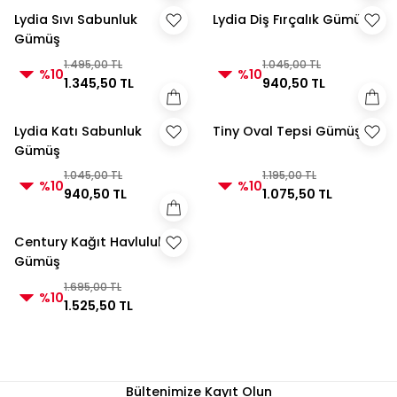
Lydia Sıvı Sabunluk
Lydia Diş Fırçalık Gümüş
Gümüş
1.495,00 TL
1.045,00 TL
%10
%10
1.345,50 TL
940,50 TL
Lydia Katı Sabunluk
Tiny Oval Tepsi Gümüş
Gümüş
1.045,00 TL
1.195,00 TL
%10
%10
940,50 TL
1.075,50 TL
Century Kağıt Havluluk
Gümüş
1.695,00 TL
%10
1.525,50 TL
Bültenimize Kayıt Olun