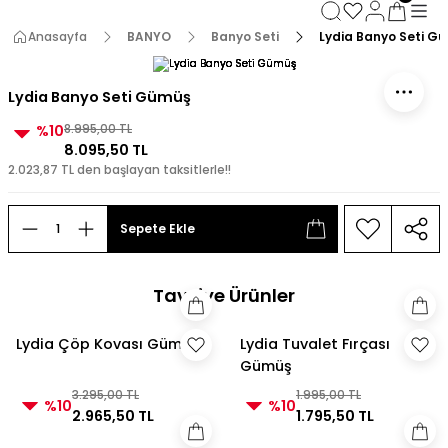
3000 TL ve Üzeri Alışverişlerde Kargo Bedava!
3000 TL ve Üzeri Alışverişlerde Kargo Bedava! 2
Anasayfa
BANYO
Banyo Seti
Lydia Banyo Seti G
3000 TL ve Üzeri Alışverişlerde Kargo Bedava!
3000 TL ve Üzeri Alışverişlerde Kargo Bedava!
Lydia Banyo Seti Gümüş
%10
8.995,00 TL
8.095,50 TL
2.023,87 TL den başlayan taksitlerle!!
Sepete Ekle
Tavsiye Ürünler
Lydia Çöp Kovası Gümüş
Lydia Tuvalet Fırçası
Gümüş
3.295,00 TL
1.995,00 TL
%10
%10
2.965,50 TL
1.795,50 TL