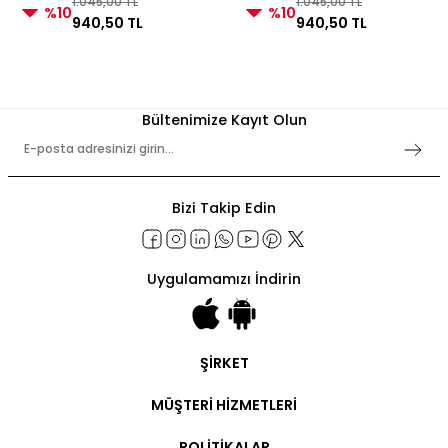
1.045,00 TL
1.045,00 TL
%10
%10
940,50 TL
940,50 TL
Bültenimize Kayıt Olun
Bizi Takip Edin
Uygulamamızı İndirin
ŞİRKET
Şirket Bilgileri
MÜŞTERİ HİZMETLERİ
Hakkımızda
İletişim
Hesabım
POLİTİKALAR