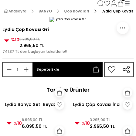
3000 TL ve Üzeri Alışverişlerde Kargo Bedava!
3000 TL ve Üzeri Alışverişlerde Kargo Bedava! 2
Anasayfa
BANYO
Çöp Kovaları
Lydia Çöp Kovası 
3000 TL ve Üzeri Alışverişlerde Kargo Bedava!
3000 TL ve Üzeri Alışverişlerde Kargo Bedava!
Lydia Çöp Kovası Gri
%10
3.295,00 TL
2.965,50 TL
741,37 TL den başlayan taksitlerle!!
Sepete Ekle
Tavsiye Ürünler
Lydia Banyo Seti Beyaz
Lydia Çöp Kovası İnci
8.995,00 TL
3.295,00 TL
%10
%10
8.095,50 TL
2.965,50 TL