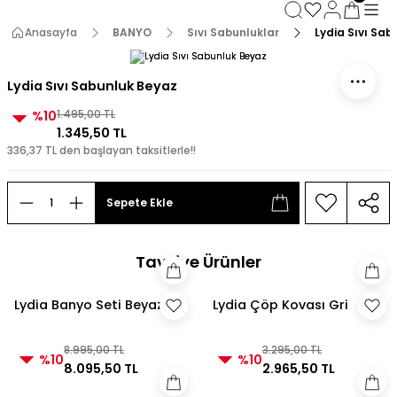
3000 TL ve Üzeri Alışverişlerde Kargo Bedava!
3000 TL ve Üzeri Alışverişlerde Kargo Bedava! 2
Anasayfa
BANYO
Sıvı Sabunluklar
Lydia Sıvı Sab
3000 TL ve Üzeri Alışverişlerde Kargo Bedava!
3000 TL ve Üzeri Alışverişlerde Kargo Bedava!
Lydia Sıvı Sabunluk Beyaz
%10
1.495,00 TL
1.345,50 TL
336,37 TL den başlayan taksitlerle!!
Sepete Ekle
Tavsiye Ürünler
Lydia Banyo Seti Beyaz
Lydia Çöp Kovası Gri
8.995,00 TL
3.295,00 TL
%10
%10
8.095,50 TL
2.965,50 TL