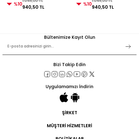
1.045,00 TL
1.045,00 TL
%10
%10
940,50 TL
940,50 TL
Bültenimize Kayıt Olun
Bizi Takip Edin
Uygulamamızı İndirin
ŞİRKET
Şirket Bilgileri
MÜŞTERİ HİZMETLERİ
Hakkımızda
İletişim
Hesabım
POLİTİKALAR