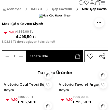
3000 TL ve Üzeri Alışverişlerde Kargo Bedava!
3000 TL ve Üzeri Alışverişlerde Kargo Bedava! 2
Anasayfa
BANYO
Çöp Kovaları
Maxi Çöp Kovası 
3000 TL ve Üzeri Alışverişlerde Kargo Bedava!
3000 TL ve Üzeri Alışverişlerde Kargo Bedava!
Maxi Çöp Kovası Siyah
%10
4.995,00 TL
4.495,50 TL
1.123,88 TL den başlayan taksitlerle!!
Sepete Ekle
Tavsiye Ürünler
Victoria Oval Tepsi Büyük
Victoria Tuvalet Fırçası
Beyaz
Beyaz
1.895,00 TL
1.995,00 TL
%10
%10
1.705,50 TL
1.795,50 TL