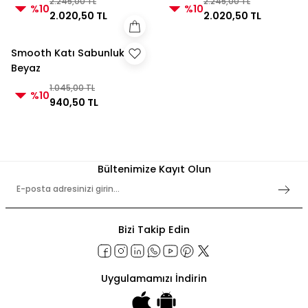
2.245,00 TL
2.245,00 TL
%10
%10
2.020,50 TL
2.020,50 TL
Smooth Katı Sabunluk
Beyaz
1.045,00 TL
%10
940,50 TL
Bültenimize Kayıt Olun
Bizi Takip Edin
Uygulamamızı İndirin