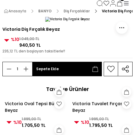
3000 TL ve Üzeri Alışverişlerde Kargo Bedava!
3000 TL ve Üzeri Alışverişlerde Kargo Bedava! 2
Anasayfa
BANYO
Diş Fırçalıklar
Victoria Diş Fırça
3000 TL ve Üzeri Alışverişlerde Kargo Bedava!
3000 TL ve Üzeri Alışverişlerde Kargo Bedava!
Victoria Diş Fırçalık Beyaz
%10
1.045,00 TL
940,50 TL
235,12 TL den başlayan taksitlerle!!
Sepete Ekle
Tavsiye Ürünler
Victoria Oval Tepsi Büyük
Victoria Tuvalet Fırçası
Beyaz
Beyaz
1.895,00 TL
1.995,00 TL
%10
%10
1.705,50 TL
1.795,50 TL