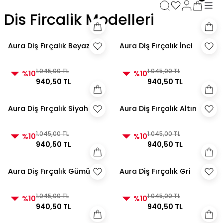
3000 TL ve Üzeri Alışverişlerde Kargo Bedava!
Dis Fircalik Modelleri
3000 TL ve Üzeri Alışverişlerde Kargo Bedava! 2
3000 TL ve Üzeri Alışverişlerde Kargo Bedava!
3000 TL ve Üzeri Alışverişlerde Kargo Bedava!
Aura Diş Fırçalık Beyaz
Aura Diş Fırçalık İnci
1.045,00 TL
1.045,00 TL
%10
%10
940,50 TL
940,50 TL
Aura Diş Fırçalık Siyah
Aura Diş Fırçalık Altın
1.045,00 TL
1.045,00 TL
%10
%10
940,50 TL
940,50 TL
Aura Diş Fırçalık Gümüş
Aura Diş Fırçalık Gri
1.045,00 TL
1.045,00 TL
%10
%10
940,50 TL
940,50 TL