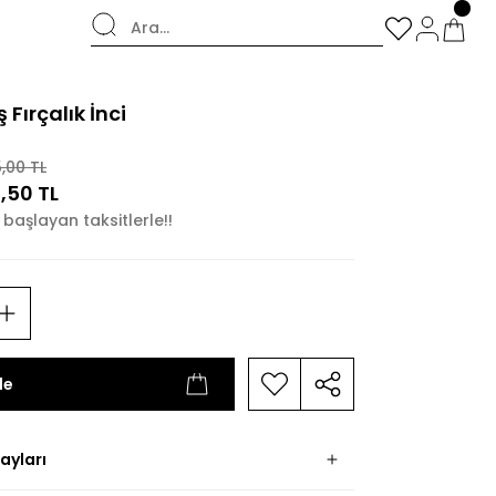
şverişlerde Kargo Bedava!
 Fırçalık İnci
5,00 TL
,50 TL
 başlayan taksitlerle!!
le
ayları