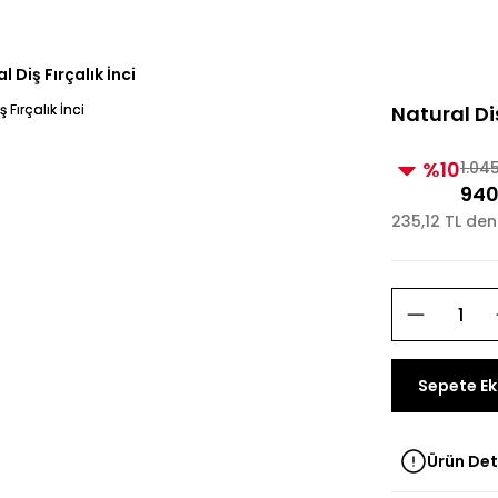
e Üzeri Alışverişlerde Kargo Bedava! 2
3000 TL ve Üzeri Alı
l Diş Fırçalık İnci
Natural Diş
%10
1.04
940
235,12 TL den
Sepete Ek
Ürün Det