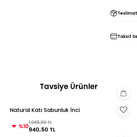
Teslimat
Taksit S
Tavsiye Ürünler
Natural Katı Sabunluk İnci
1.045,00 TL
%10
940,50 TL