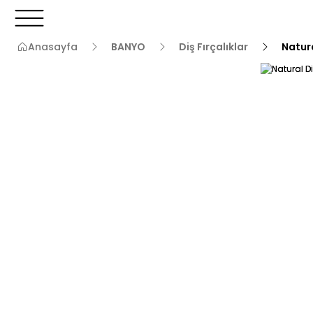
3000 TL ve Üzeri Alışverişlerde Kargo Bedava!
3000 TL v
3000 TL ve Üzeri Alışverişlerde Kargo Bedava!
Anasayfa
BANYO
Diş Fırçalıklar
Natura