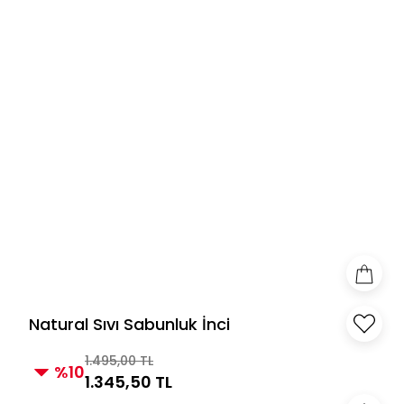
Natural Sıvı Sabunluk İnci
1.495,00 TL
%10
1.345,50 TL