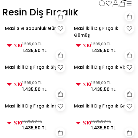
3000 TL ve Üzeri Alışverişlerde Kargo Bedava!
Resin Diş Fırçalık
3000 TL ve Üzeri Alışverişlerde Kargo Bedava! 2
3000 TL ve Üzeri Alışverişlerde Kargo Bedava!
3000 TL ve Üzeri Alışverişlerde Kargo Bedava!
Maxi Sıvı Sabunluk Gümüş
Maxi İkili Diş Fırçalık
Gümüş
1.595,00 TL
1.595,00 TL
%10
%10
1.435,50 TL
1.435,50 TL
Maxi İkili Diş Fırçalık Siyah
Maxi İkili Diş Fırçalık Vizon
1.595,00 TL
1.595,00 TL
%10
%10
1.435,50 TL
1.435,50 TL
Maxi İkili Diş Fırçalık İnci
Maxi İkili Diş Fırçalık Gri
1.595,00 TL
1.595,00 TL
%10
%10
1.435,50 TL
1.435,50 TL