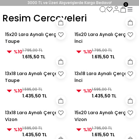
3000 TL ve Üzeri Alışverişlerde Kargo Bedava!
0
3000 TL ve Üzeri Alışverişlerde Kargo Bedava! 2
Resim Cerceveleri
3000 TL ve Üzeri Alışverişlerde Kargo Bedava!
3000 TL ve Üzeri Alışverişlerde Kargo Bedava!
15x20 Lara Aynalı Çerçeve
15x20 Lara Aynalı Çerçeve
Taupe
İnci
1.795,00 TL
1.795,00 TL
%10
%10
1.615,50 TL
1.615,50 TL
13x18 Lara Aynalı Çerçeve
13x18 Lara Aynalı Çerçeve
Taupe
İnci
1.595,00 TL
1.595,00 TL
%10
%10
1.435,50 TL
1.435,50 TL
13x18 Lara Aynalı Çerçeve
15x20 Lara Aynalı Çerçeve
Vizon
Vizon
1.595,00 TL
1.795,00 TL
%10
%10
1.435,50 TL
1.615,50 TL