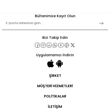
Bültenimize Kayıt Olun
Bizi Takip Edin
Uygulamamızı İndirin
ŞİRKET
Şirket Bilgileri
MÜŞTERİ HİZMETLERİ
Hakkımızda
İletişim
Hesabım
POLİTİKALAR
Ticari Hesap
Ticari Ödeme
Kullanım Şartları
Sipariş Takip
İLETİŞİM
Gizlilik Politikaları
Kargo Takip