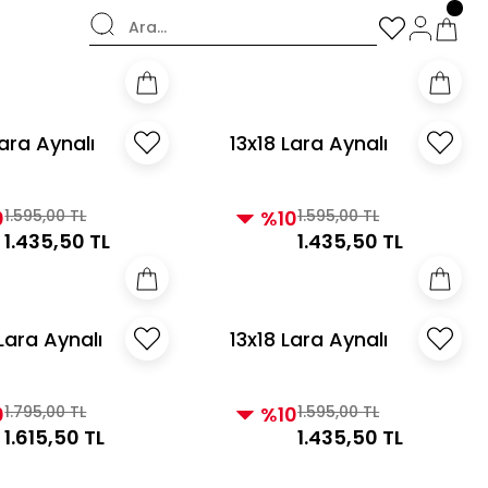
şverişlerde Kargo Bedava!
Lara Aynalı
13x18 Lara Aynalı
e İnci
Çerçeve Vizon
0
1.595,00 TL
%10
1.595,00 TL
1.435,50 TL
1.435,50 TL
Lara Aynalı
13x18 Lara Aynalı
ve Gümüş
Çerçeve Gümüş
0
1.795,00 TL
%10
1.595,00 TL
1.615,50 TL
1.435,50 TL