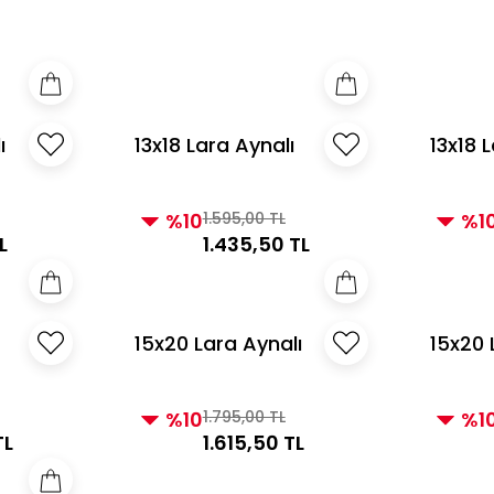
e Üzeri Alışverişlerde Kargo Bedava! 2
3000 TL ve Üzeri Alı
ı
13x18 Lara Aynalı
13x18 
Çerçeve Taupe
Çerçev
%10
1.595,00 TL
%1
L
1.435,50 TL
15x20 Lara Aynalı
15x20 
Çerçeve Siyah
Çerçe
%10
1.795,00 TL
%1
TL
1.615,50 TL