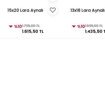
15x20 Lara Aynalı
13x18 Lara Aynalı
Çerçeve Altın
Çerçeve Altın
%10
1.795,00 TL
%10
1.595,00 TL
1.615,50 TL
1.435,50 