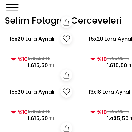
3000 TL ve Üzeri Alışverişlerde Kargo Bedava!
3000 TL v
3000 TL ve Üzeri Alışverişlerde Kargo Bedava!
Selim Fotograf Cerceveleri
15x20 Lara Aynalı
15x20 Lara Aynal
Çerçeve Taupe
Çerçeve İnci
%10
1.795,00 TL
%10
1.795,00 TL
1.615,50 TL
1.615,50 T
15x20 Lara Aynalı
13x18 Lara Aynalı
Çerçeve Vizon
Çerçeve Siyah
%10
1.795,00 TL
%10
1.595,00 TL
1.615,50 TL
1.435,50 